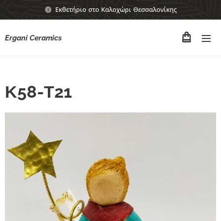
Εκθετήριο στο Καλοχώρι Θεσσαλονίκης
Ergani Ceramics
Κ58-Τ21