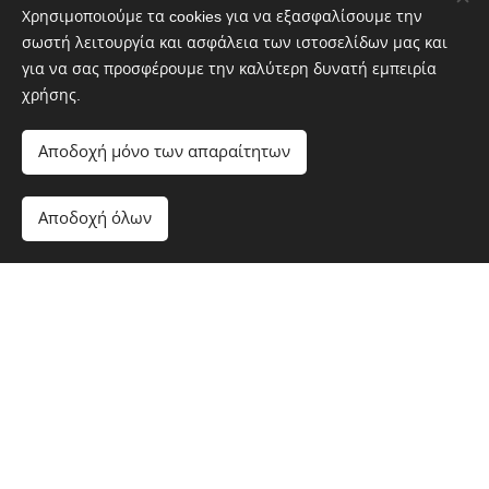
Χρησιμοποιούμε τα cookies για να εξασφαλίσουμε την
σωστή λειτουργία και ασφάλεια των ιστοσελίδων μας και
για να σας προσφέρουμε την καλύτερη δυνατή εμπειρία
χρήσης.
Αποδοχή μόνο των απαραίτητων
Αποδοχή όλων
Ανακαλύψτε τα κεραμικά μας
Τα προϊόντα του εργαστηρίου
ΕΡΓΑΝΗ
συνδυάζουν
την παράδοση της κεραμικής με τη σύγχρονη
αισθητική και κατασκευάζονται εξ ολοκλήρου στο χέρι
από
stoneware πηλούς υψηλής αντοχής
,
κατάλληλους για τρόφιμα και καθημερινή ή
επαγγελματική χρήση.