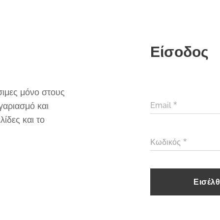
Είσοδος
σιμες μόνο στους
γαριασμό και
Email
ίδες και το
Κωδικός
Εισέλθ