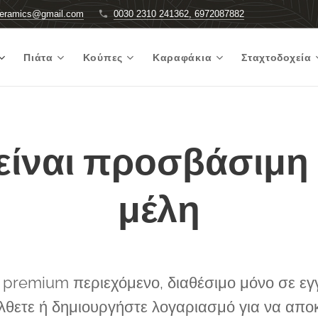
ceramics@gmail.com
0030 2310 241362, 6972087882
Πιάτα
Κούπες
Καραφάκια
Σταχτοδοχεία
 είναι προσβάσιμη
μέλη
ι premium περιεχόμενο, διαθέσιμο μόνο σε ε
λθετε ή δημιουργήστε λογαριασμό για να απο