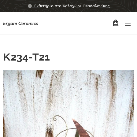
Εκθετήριο στο Καλοχώρι Θεσσαλονίκης
Ergani Ceramics
Κ234-Τ21