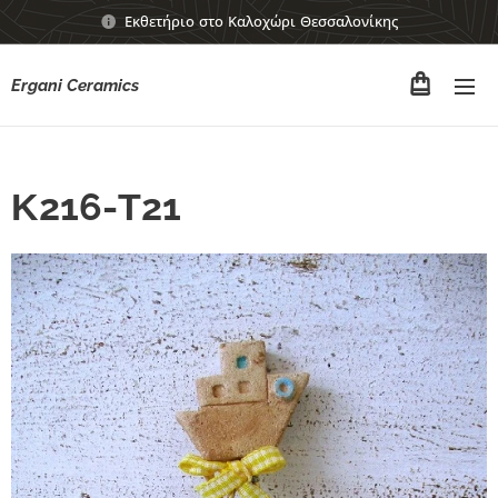
Εκθετήριο στο Καλοχώρι Θεσσαλονίκης
Ergani Ceramics
Κ216-Τ21