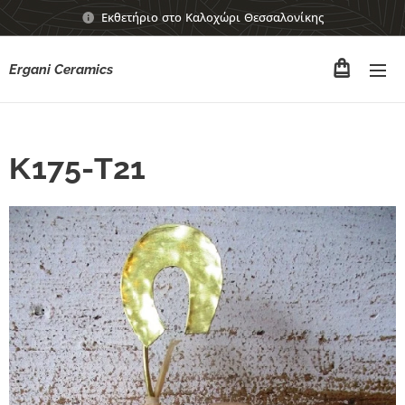
Εκθετήριο στο Καλοχώρι Θεσσαλονίκης
Ergani Ceramics
Κ175-Τ21