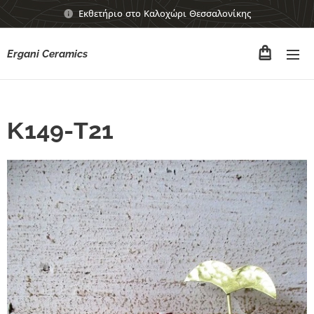
Εκθετήριο στο Καλοχώρι Θεσσαλονίκης
Ergani Ceramics
Κ149-Τ21