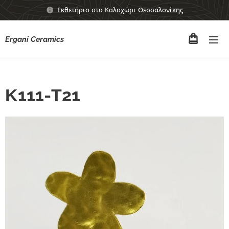
Εκθετήριο στο Καλοχώρι Θεσσαλονίκης
Ergani Ceramics
Κ111-Τ21