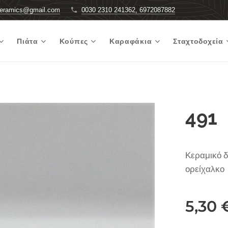
ceramics@gmail.com
0030 2310 241362, 6972087882
Πιάτα
Κούπες
Καραφάκια
Σταχτοδοχεία
491
Κεραμικό δ
ορείχαλκο
5,30