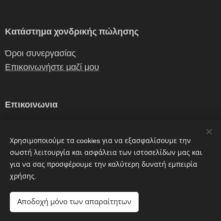
Κατάστημα χονδρικής πώλησης
Όροι συνεργασίας
Επικοινωνήστε μαζί μου
Επικοινωνια
erganiceramics@gmail.com
Χρησιμοποιούμε τα cookies για να εξασφαλίσουμε την
0030 2310 241362, 6972087882
σωστή λειτουργία και ασφάλεια των ιστοσελίδων μας και
για να σας προσφέρουμε την καλύτερη δυνατή εμπειρία
χρήσης.
Εργάνη
Cookies
Αποδοχή μόνο των απαραίτητων