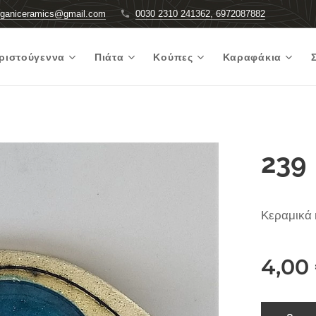
rganiceramics@gmail.com
0030 2310 241362, 6972087882
ριστούγεννα
Πιάτα
Κούπες
Καραφάκια
239
Κεραμικά 
4,00