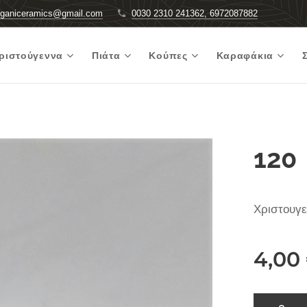
rganiceramics@gmail.com
0030 2310 241362, 6972087882
ριστούγεννα
Πιάτα
Κούπες
Καραφάκια
120
Χριστουγε
4,00