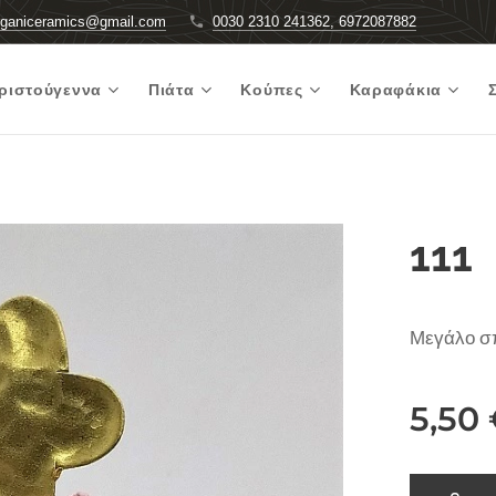
rganiceramics@gmail.com
0030 2310 241362, 6972087882
ριστούγεννα
Πιάτα
Κούπες
Καραφάκια
111
Μεγάλο σπ
5,50