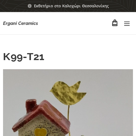
Εκθετήριο στο Καλοχώρι Θεσσαλονίκης
Ergani Ceramics
Κ99-Τ21