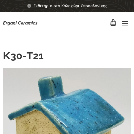
Εκθετήριο στο Καλοχώρι Θεσσαλονίκης
Ergani Ceramics
Κ30-Τ21