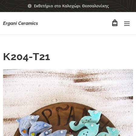
Εκθετήριο στο Καλοχώρι Θεσσαλονίκης
Ergani Ceramics
Κ204-Τ21