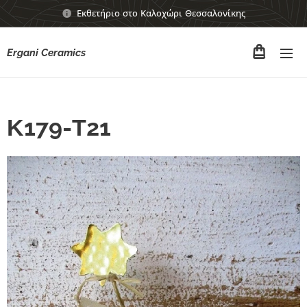
Εκθετήριο στο Καλοχώρι Θεσσαλονίκης
Ergani Ceramics
Κ179-Τ21