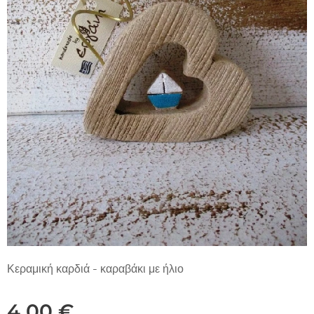
Κεραμική καρδιά - καραβάκι με ήλιο
4,00
€