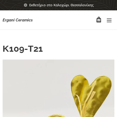
Εκθετήριο στο Καλοχώρι Θεσσαλονίκης
Ergani Ceramics
Κ109-Τ21