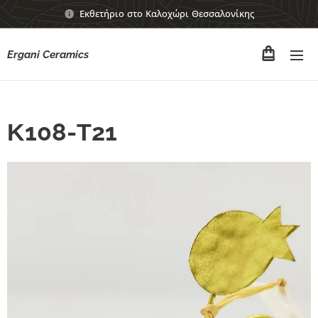
Εκθετήριο στο Καλοχώρι Θεσσαλονίκης
Ergani Ceramics
Κ108-Τ21